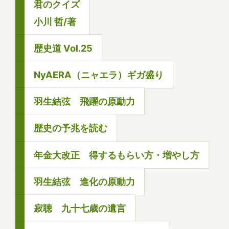
君のクイズ
小川 哲/著
歴史道 Vol.25
NyAERA（ニャエラ）ギガ盛り
羽生結弦 飛躍の原動力
歴史の予兆を読む
年金大改正 得するもらい方・増やし方
羽生結弦 進化の原動力
寂聴 九十七歳の遺言