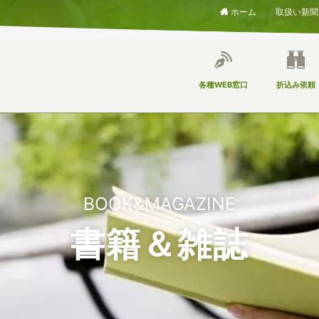
ホーム
取扱い新聞
各種WEB窓口
折込み依頼
BOOK&MAGAZINE
書籍＆雑誌