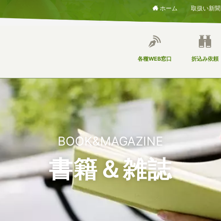
ホーム
取扱い新聞
各種WEB窓口
折込み依頼
BOOK&MAGAZINE
書籍＆雑誌