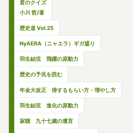
君のクイズ
小川 哲/著
歴史道 Vol.25
NyAERA（ニャエラ）ギガ盛り
羽生結弦 飛躍の原動力
歴史の予兆を読む
年金大改正 得するもらい方・増やし方
羽生結弦 進化の原動力
寂聴 九十七歳の遺言