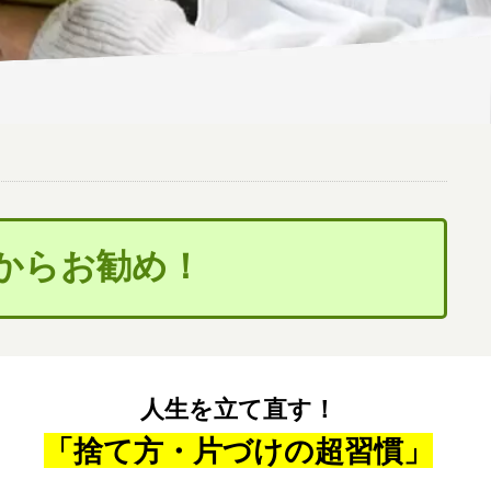
尾からお勧め！
人生を立て直す！
「捨て方・片づけの超習慣」