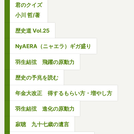
君のクイズ
小川 哲/著
歴史道 Vol.25
NyAERA（ニャエラ）ギガ盛り
羽生結弦 飛躍の原動力
歴史の予兆を読む
年金大改正 得するもらい方・増やし方
羽生結弦 進化の原動力
寂聴 九十七歳の遺言