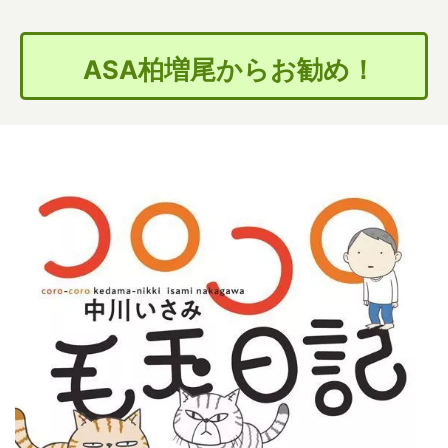
ASA柏増尾からお勧め！