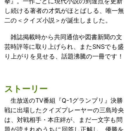
拳』。一作ごとに現代小説の到達点を更新
し続ける著者の才気がほとばしる、唯一無
二の＜クイズ小説＞が誕生しました。
雑誌掲載時から共同通信や図書新聞の文
芸時評等に取り上げられ、またSNSでも盛
り上がりを見せる、話題沸騰の一冊です！
ストーリー
生放送のTV番組『Q-1グランプリ』決勝
戦に出場したクイズプレーヤーの三島玲央
は、対戦相手・本庄絆が、まだ一文字も問
題が読まれぬうちに回答し正解し、優勝を