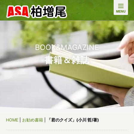
BOOK&MAGAZINE
書籍＆雑誌
HOME
|
お勧め書籍
|
「君のクイズ」(小川 哲/著)