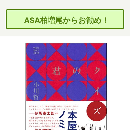
ASA柏増尾からお勧め！