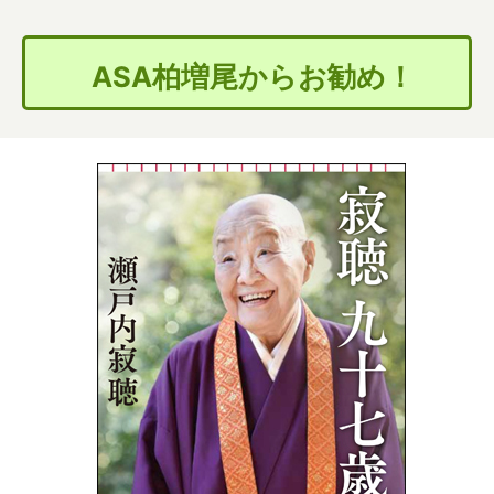
ASA柏増尾からお勧め！