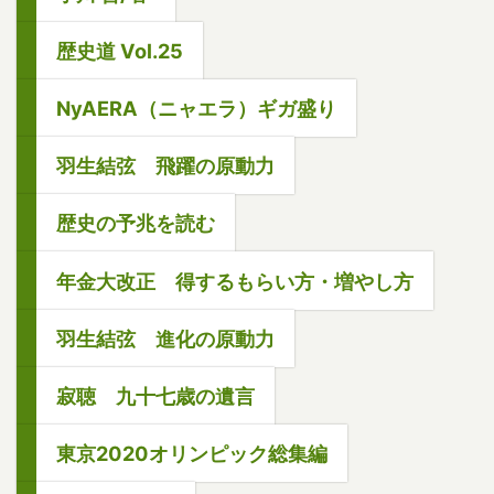
歴史道 Vol.25
NyAERA（ニャエラ）ギガ盛り
羽生結弦 飛躍の原動力
歴史の予兆を読む
年金大改正 得するもらい方・増やし方
羽生結弦 進化の原動力
寂聴 九十七歳の遺言
東京2020オリンピック総集編